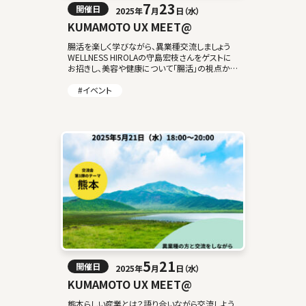
7
23
開催日
2025年
月
日（水）
KUMAMOTO UX MEET@
腸活を楽しく学びながら、異業種交流しましょう
WELLNESS HIROLAの守島宏枝さんをゲストに
お招きし、美容や健康について「腸活」の視点から
お話いただきます。最近注目される「腸活」につい
て楽しく学ぶチャンスです！新 […]
#イベント
5
21
開催日
2025年
月
日（水）
KUMAMOTO UX MEET@
熊本らしい産業とは？語り合いながら交流しよう