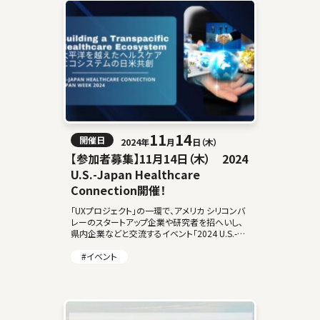
11
14
開催日
2024年
月
日（木）
【参加者募集】11月14日（木） 2024
U.S.-Japan Healthcare
Connection開催！
「UXプロジェクト」の一環で、アメリカ シリコンバ
レーのスタートアップ企業や研究者を招へいし、
県内企業などと交流するイベント「2024 U.S.-
Japan Healthcare Connection」を開催します。
本イ […]
#イベント