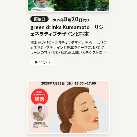
8
20
開催日
2025年
月
日（水）
green drinks Kumamoto リジ
ェネラティブデザインと熊本
熊本発のリジェネラティブデザインを 今回はリジ
ェネラティブデザインと熊本をテーマに、NPOグ
リーンの共同代表・植原正太郎さんをゲストにお
招きし、イベントを開催いたします。 豊かな大自然
がある熊本は、そこで営まれるビジネス […]
#イベント