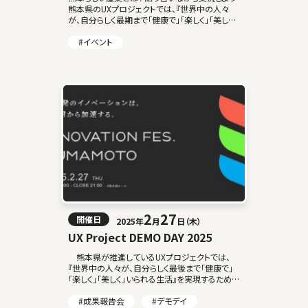
熊本県のUXプロジェクトでは、『世界中の人々
が、自分らしく最期まで「健康で」「楽しく」「美しく」
いられる生活』を実現するための新たなビジネス
を、ここ熊本から生み出すことを目指 […]
#イベント
2
27
開催日
2025年
月
日（木）
UX Project DEMO DAY 2025
熊本県が推進しているUXプロジェクトでは、
『世界中の人々が、自分らしく最後まで「健康で」
「楽しく」「美しく」いられる生活』を実現するための
新たなビジネスを、ここ熊本から生み出していくこ
とを目指し、考え方に共感し、ともに […]
#成果報告会
#デモデイ