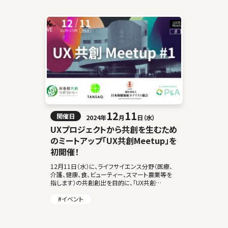
12
11
開催日
2024年
月
日（水）
UXプロジェクトから共創を生むため
のミートアップ「UX共創Meetup」を
初開催！
12月11日（水）に、ライフサイエンス分野（医療、
介護、健康、食、ビューティー、スマート農業等を
指します）の共創創出を目的に、「UX共創
Meetup」の記念すべき第１回を開催します！ 当
日はUXメンバーシップ会員の […]
#イベント