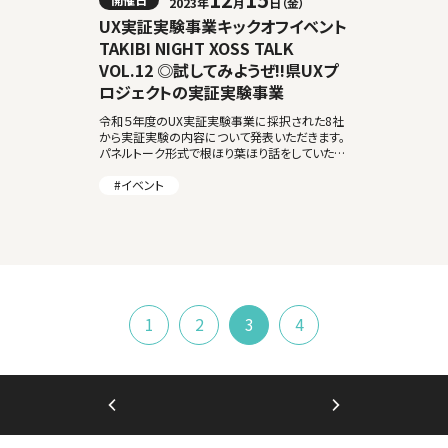
2023年
月
日（金）
UX実証実験事業キックオフイベント
TAKIBI NIGHT XOSS TALK
VOL.12 ◎試してみようぜ!!県UXプ
ロジェクトの実証実験事業
令和５年度のUX実証実験事業に採択された8社
から実証実験の内容について発表いただきます。
パネルトーク形式で根ほり葉ほり話をしていただ
き、聞き手とクロストークを行うイベントです。 是
非ご参加いただき、普段話せないメンバーと […]
#イベント
1
2
3
4