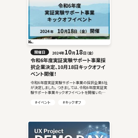
10
18
開催日
2024年
月
日（金）
令和6年度実証実験サポート事業採
択企業決定、10月18日キックオフイ
ベント開催！
令和6年度実証実験サポート事業の採択企業6社
が決定しました。 つきましては、令和6年度実証実
験サポート事業キックオフイベントを開催いたし
ます。 当イベントでは、令和6年度実証実験サポ
ート事業の採択企業6社による実証実験の […]
#イベント
#キックオフ