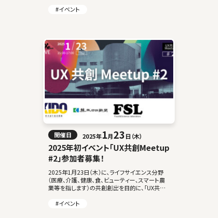
#イベント
1
23
開催日
2025年
月
日（木）
2025年初イベント「UX共創Meetup
#2」参加者募集！
2025年1月23日（木）に、ライフサイエンス分野
（医療、介護、健康、食、ビューティー、スマート農
業等を指します）の共創創出を目的に、「UX共創
Meetup #2 」を開催します！ 本イベントは現地
開催& […]
#イベント