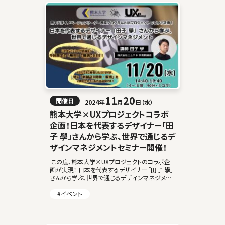
11
20
開催日
2024年
月
日（水）
熊本大学×UXプロジェクトコラボ
企画！日本を代表するデザイナー「田
子 學」さんから学ぶ、世界で通じるデ
ザインマネジメントセミナー開催！
この度、熊本大学×UXプロジェクトのコラボ企
画が実現！ 日本を代表するデザイナー「田子 學」
さんから学ぶ、世界で通じるデザインマネジメン
トセミナー開催いたします。 日本及び世界の経済
活動に関わる産業に必須となる「デザイ […]
#イベント