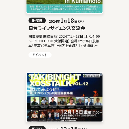
1
18
開催日
2024年
月
日（木）
日台ライフサイエンス交流会
開催概要 開催日時：2024年1月18日（木）14：00
～17：30（13：30 受付開始） 会場：ホテル日航熊
本「天草」（熊本市中央区上通町2-1） 参加費：無
料 定員：80名（先着順） 本イベントは、JETROの
「2 […]
#イベント
12
15
開催日