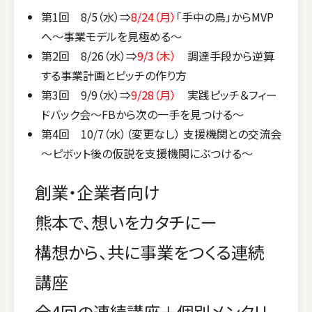
第1回 8/5（水）⇒
8/24（月）
「手中の鳥」からMVP
へ～事業モデルを見極める～
第2回 8/26（水）⇒
9/3（木）
調達手段から逆算
する事業計画とピッチの作り方
第3回 9/9（水）⇒
9/28（月）
実践ピッチ＆フィー
ドバック会～FBから次の一手を見つける～
第4回 10/7（水）（変更なし） 支援機関との交流会
～ピボット後の仮説を支援機関にぶつける～
創業・企業者向け
熊本で、想いをカタチにー
構想から、共に事業をつくる連続
講座
全4回の連続講座＋個別メンタリ