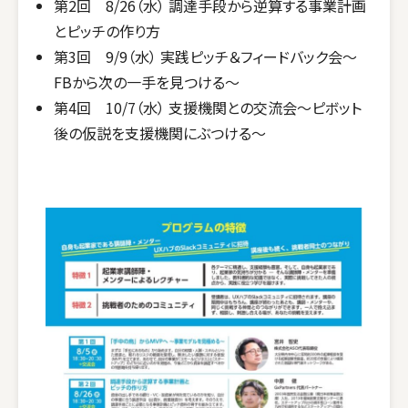
第
2
回
8/26
（水） 調達手段から逆算する事業計画
とピッチの作り方
第3回 9/9（水） 実践ピッチ＆フィードバック会～
FBから次の一手を見つける～
第4回 10/7（水） 支援機関との交流会～ピボット
後の仮説を支援機関にぶつける～