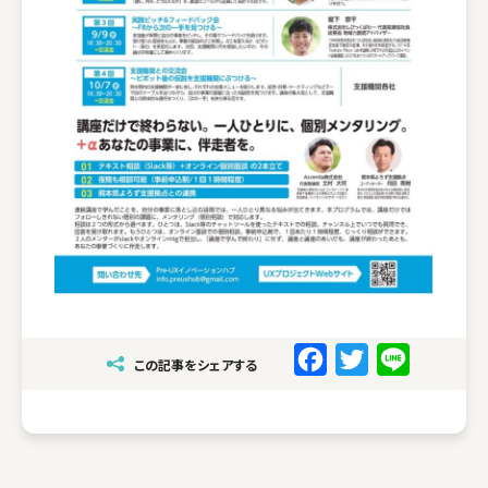
F
T
L
この記事をシェアする
a
w
i
c
i
n
e
t
e