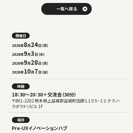
b
t
一覧へ戻る
o
e
o
r
k
開催日
8
24
2026年
月
日（月）
9
3
2026年
月
日（木）
9
28
2026年
月
日（月）
10
7
2026年
月
日（水）
時間
18：30〜20：30＋交流会（30分）
〒861-2202 熊本県上益城郡益城町田原１１５５−１２ テクノ・
ラボラトリビル 1F
場所
Pre-UXイノベーションハブ