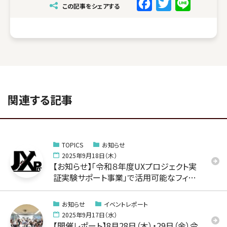
F
T
L
この記事をシェアする
a
w
i
c
i
n
e
t
e
b
t
o
e
o
r
関連する記事
k
TOPICS
お知らせ
2025年9月18日（木）
【お知らせ】「令和８年度UXプロジェクト実
証実験サポート事業」で活用可能なフィー
ルドを公開 vol. 1
お知らせ
イベントレポート
2025年9月17日（水）
【開催レポート】8月28日（木）・29日（金）令