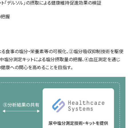
ント「デルソル」の摂取による健康維持促進効果の検証
の把握
による食事の塩分・栄養素等の可視化、②塩分吸収抑制技術を駆使
尿中塩分測定キットによる塩分摂取量の把握、④血圧測定を通じ
の健康への関心を高めることを目指す。