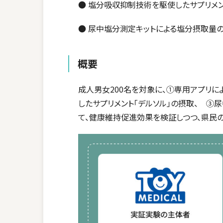
● 塩分吸収抑制技術を駆使したサプリメ
● 尿中塩分測定キットによる塩分摂取量
概要
成人男女200名を対象に、①専用アプリ
したサプリメント「デルソル」の摂取、 ③
て、健康維持促進効果を検証しつつ、県民