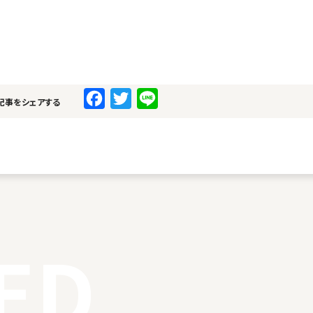
F
T
L
記事をシェアする
a
w
i
c
i
n
e
t
e
b
t
o
e
o
r
ED
k