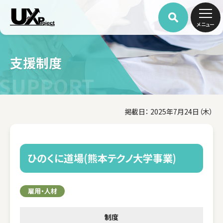
メニュー
支援制度
SUPPORT
掲載日： 2025年7月24日（木）
ひのくに道場(熊本テクノ大学事業)
雇用・人材
制度