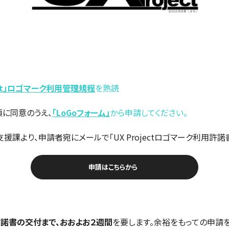
ject」ロゴマーク利用管理規程
を熟読
要項に同意のうえ、
「LoGoフォーム
」
から申請してください。
支援課より、申請者宛にメールで「UX Projectロゴマーク利用許諾
申請はこちらから
諾書の交付まで、おおよお２週間
を要します。余裕をもっての申請