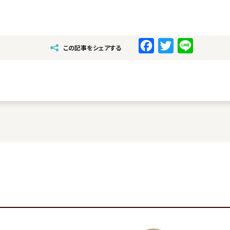
F
T
L
この記事をシェアする
a
w
i
c
i
n
e
t
e
b
t
o
e
o
r
k