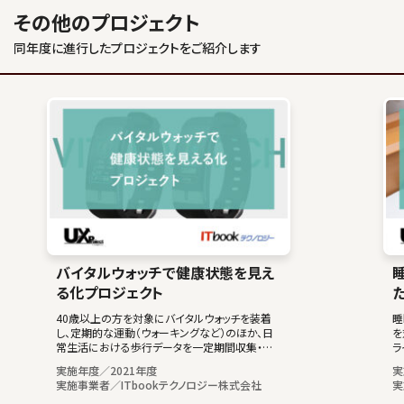
その他のプロジェクト
同年度に進行したプロジェクトをご紹介します
バイタルウォッチで健康状態を見え
る化プロジェクト
40歳以上の方を対象にバイタルウォッチを装着
睡
し、定期的な運動（ウォーキングなど）のほか、日
を
常生活における歩行データを一定期間収集・分
ラ
析することで、フレイル改善効果を検証。
そ
実施年度／2021年度
実
た
実施事業者／ITbookテクノロジー株式会社
実
析