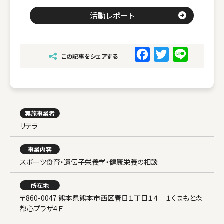
活動レポート
F
T
L
この記事をシェアする
a
w
i
c
i
n
e
t
e
b
t
実施事業者
リテラ
o
e
o
r
事業内容
k
スポーツ食育・遺伝子栄養学・健康栄養の相談
所在地
〒860-0047 熊本県熊本市西区春日１丁目１４－１くまもと森
都心プラザ４Ｆ