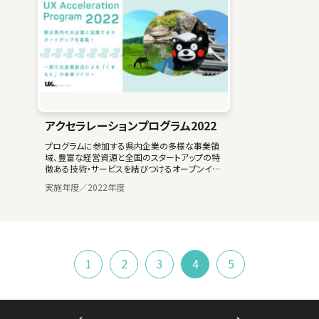
アクセラレーションプログラム2022
プログラムに参加する県内企業の多様な事業領
域、豊富な経営資源と全国のスタートアップの特
徴ある技術・サービスを結びつけるオープンイノ
ベーションにより、新たな事業・サービスを創出
実施年度／2022年度
し、地域経済の活性化に寄与することを目指しま
す。
1
2
3
4
5